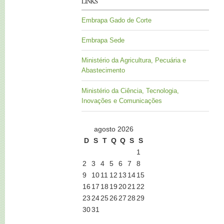
LINKS
Embrapa Gado de Corte
Embrapa Sede
Ministério da Agricultura, Pecuária e
Abastecimento
Ministério da Ciência, Tecnologia,
Inovações e Comunicações
agosto 2026
D
S
T
Q
Q
S
S
1
2
3
4
5
6
7
8
9
10
11
12
13
14
15
16
17
18
19
20
21
22
23
24
25
26
27
28
29
30
31